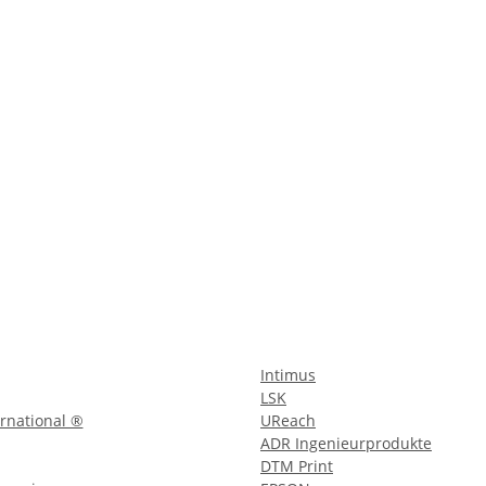
Intimus
LSK
rnational ®
UReach
ADR Ingenieurprodukte
DTM Print