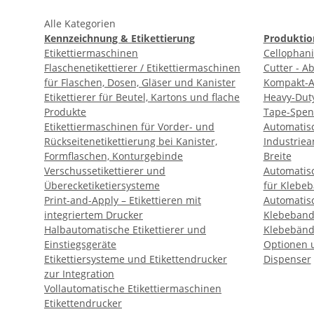
Alle Kategorien
Kennzeichnung & Etikettierung
Produktio
Etikettiermaschinen
Cellophan
Flaschenetikettierer / Etikettiermaschinen
Cutter - A
für Flaschen, Dosen, Gläser und Kanister
Kompakt-A
Etikettierer für Beutel, Kartons und flache
Heavy-Dut
Produkte
Tape-Spen
Etikettiermaschinen für Vorder- und
Automatis
Rückseitenetikettierung bei Kanister,
Industrie
Formflaschen, Konturgebinde
Breite
Verschussetikettierer und
Automatis
Überecketiketiersysteme
für Klebe
Print-and-Apply – Etikettieren mit
Automatis
integriertem Drucker
Klebeband
Halbautomatische Etikettierer und
Klebebänd
Einstiegsgeräte
Optionen u
Etikettiersysteme und Etikettendrucker
Dispenser
zur Integration
Vollautomatische Etikettiermaschinen
Etikettendrucker