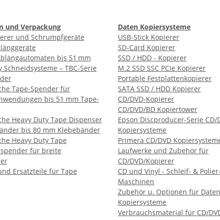
n und Verpackung
Daten Kopiersysteme
ierer und Schrumpfgeräte
USB-Stick Kopierer
blänggeräte
SD-Card Kopierer
blängautomaten bis 51 mm
SSD / HDD - Kopierer
y Schneidsysteme – TBC-Serie
M.2 SSD SSC PCIe Kopierer
der
Portable Festplattenkopierer
che Tape-Spender für
SATA SSD / HDD Kopierer
anwendungen bis 51 mm Tape-
CD/DVD-Kopierer
CD/DVD/BD Kopiertower
che Heavy Duty Tape Dispenser
Epson Discproducer-Serie CD/
bänder bis 80 mm Klebebänder
Kopiersysteme
che Heavy Duty Tape
Primera CD/DVD Kopiersystem
spender für breite
Laufwerke und Zubehör für
er
CD/DVD/Kopierer
nd Ersatzteile für Tape
CD und Vinyl - Schleif- & Polier
Maschinen
Zubehör u. Optionen für Date
Kopiersysteme
Verbrauchsmaterial für CD/DV