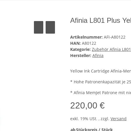
Afinia L801 Plus Ye
Artikelnummer:
AFI-A80122
HAN:
A80122
Kategorie:
Zubehör Afinia L801
Hersteller:
Afinia
Yellow Ink Cartridge Afinia-Me
* Hohe Patronenkapazität je 2
* Afinia MemJet Patrone mit n
220,00 €
exkl. 19% USt. , zzgl.
Versand
ab
Stückpreis / Stück