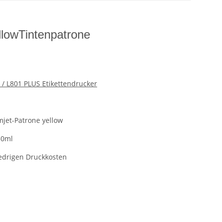
llowTintenpatrone
 / L801 PLUS Etikettendrucker
mjet-Patrone yellow
50ml
iedrigen Druckkosten