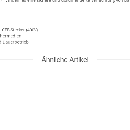
*, indem es eine sichere und dokumentierte Vernichtung von Dat
r CEE-Stecker (400V)
ichermedien
d Dauerbetrieb
Ähnliche Artikel