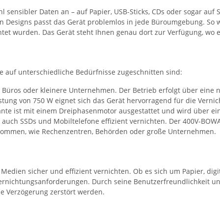
ielzahl sensibler Daten an – auf Papier, USB-Sticks, CDs oder soga
n Designs passt das Gerät problemlos in jede Büroumgebung. So wi
htet wurden. Das Gerät steht Ihnen genau dort zur Verfügung, wo 
e auf unterschiedliche Bedürfnisse zugeschnitten sind:
ür Büros oder kleinere Unternehmen. Der Betrieb erfolgt über eine
istung von 750 W eignet sich das Gerät hervorragend für die Vernic
ante ist mit einem Dreiphasenmotor ausgestattet und wird über ein
auch SSDs und Mobiltelefone effizient vernichten. Der 400V-BOWA
kommen, wie Rechenzentren, Behörden oder große Unternehmen.
edien sicher und effizient vernichten. Ob es sich um Papier, dig
 Vernichtungsanforderungen. Durch seine Benutzerfreundlichkeit u
ne Verzögerung zerstört werden.