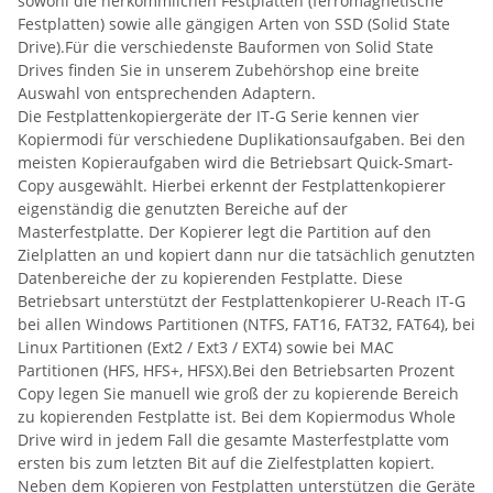
sowohl die herkömmlichen Festplatten (ferromagnetische
Festplatten) sowie alle gängigen Arten von SSD (Solid State
Drive).Für die verschiedenste Bauformen von Solid State
Drives finden Sie in unserem Zubehörshop eine breite
Auswahl von entsprechenden Adaptern.
Die Festplattenkopiergeräte der IT-G Serie kennen vier
Kopiermodi für verschiedene Duplikationsaufgaben. Bei den
meisten Kopieraufgaben wird die Betriebsart Quick-Smart-
Copy ausgewählt. Hierbei erkennt der Festplattenkopierer
eigenständig die genutzten Bereiche auf der
Masterfestplatte. Der Kopierer legt die Partition auf den
Zielplatten an und kopiert dann nur die tatsächlich genutzten
Datenbereiche der zu kopierenden Festplatte. Diese
Betriebsart unterstützt der Festplattenkopierer U-Reach IT-G
bei allen Windows Partitionen (NTFS, FAT16, FAT32, FAT64), bei
Linux Partitionen (Ext2 / Ext3 / EXT4) sowie bei MAC
Partitionen (HFS, HFS+, HFSX).Bei den Betriebsarten Prozent
Copy legen Sie manuell wie groß der zu kopierende Bereich
zu kopierenden Festplatte ist. Bei dem Kopiermodus Whole
Drive wird in jedem Fall die gesamte Masterfestplatte vom
ersten bis zum letzten Bit auf die Zielfestplatten kopiert.
Neben dem Kopieren von Festplatten unterstützen die Geräte